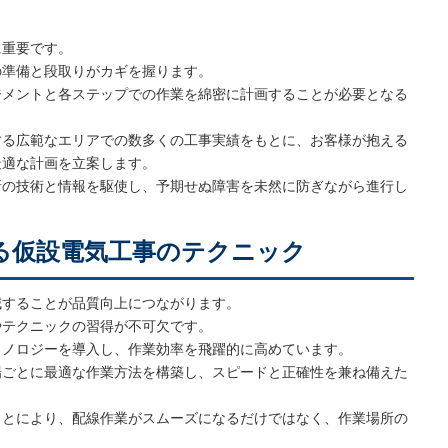
に重要です。
の準備と段取りがカギを握ります。
ジメントと各ステップでの作業を綿密に計画することが必要となる
する広範なエリアでの数多くの工事実績をもとに、お客様が抱える
最適な計画を立案します。
新の技術と情報を駆使し、予期せぬ障害を未然に防ぎながら進行し
る仮設電気工事のテクニック
減することが品質向上につながります。
やテクニックの習得が不可欠です。
クノロジーを導入し、作業効率を飛躍的に高めています。
場ごとに最適な作業方法を構築し、スピードと正確性を兼ね備えた
ことにより、配線作業がスムーズになるだけではなく、作業場所の