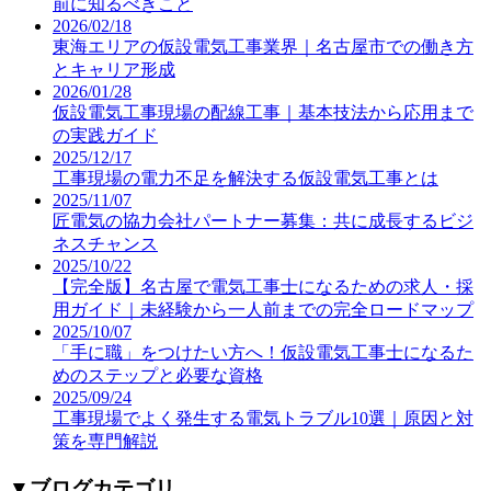
前に知るべきこと
2026/02/18
東海エリアの仮設電気工事業界｜名古屋市での働き方
とキャリア形成
2026/01/28
仮設電気工事現場の配線工事｜基本技法から応用まで
の実践ガイド
2025/12/17
工事現場の電力不足を解決する仮設電気工事とは
2025/11/07
匠電気の協力会社パートナー募集：共に成長するビジ
ネスチャンス
2025/10/22
【完全版】名古屋で電気工事士になるための求人・採
用ガイド｜未経験から一人前までの完全ロードマップ
2025/10/07
「手に職」をつけたい方へ！仮設電気工事士になるた
めのステップと必要な資格
2025/09/24
工事現場でよく発生する電気トラブル10選｜原因と対
策を専門解説
▼
ブログカテゴリ